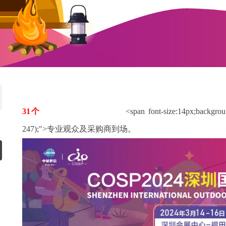
31个
省份和地区，
23479名
<span font-size:14px;backgrou
247);">专业观众及采购商到场。