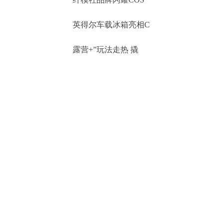
英得尔车载冰箱亮相C
露营+”玩法走热 撬