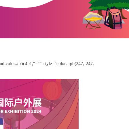
nd-color:#b5c4b1;"="" style="color: rgb(247, 247,